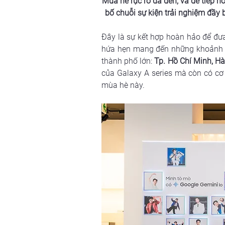
Mùa hè rực rỡ đã đến, và để tiếp 
bố chuỗi sự kiện trải nghiệm đầy
Đây là sự kết hợp hoàn hảo để đưa
hứa hẹn mang đến những khoảnh 
thành phố lớn:
 Tp. Hồ Chí Minh, Hà
của Galaxy A series mà còn có cơ h
mùa hè này.