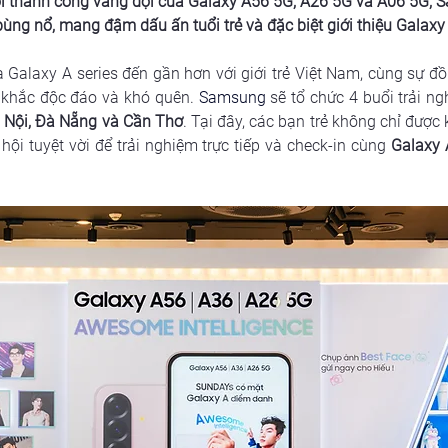
nối thành công vang dội của Galaxy A56 5G, A26 5G và A06 5G,
 bùng nổ, mang đậm dấu ấn tuổi trẻ và đặc biệt giới thiệu Gala
 Galaxy A series đến gần hơn với giới trẻ Việt Nam, cùng sự 
khắc độc đáo và khó quên.
Samsung
 sẽ tổ chức 4 buổi trải ng
 Nội, Đà Nẵng và Cần Thơ
. Tại đây, các bạn trẻ không chỉ đượ
ội tuyệt vời để trải nghiệm trực tiếp và check-in cùng
 Galaxy 