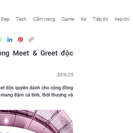
Đẹp
Tech
Cẩm nang
Game
Xe
Tiếp thị
tiep-thi
ng Meet & Greet độc
30/6/25
eet độc quyền dành cho cộng đồng
mang đậm cá tính, thời thượng và