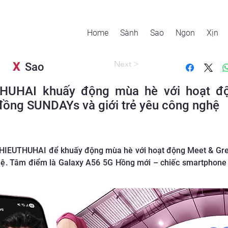
Home
Sành
Sao
Ngon
Xịn
Next >
X
Sao
HUHAI khuấy động mùa hè với hoạt độ
ồng SUNDAYs và giới trẻ yêu công nghệ
 HIEUTHUHAI để khuấy động mùa hè với hoạt động Meet & Gr
hệ. Tâm điểm là Galaxy A56 5G Hồng mới – chiếc smartphone 