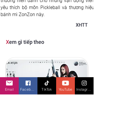
thường niên dành cho những vận động viên 
yêu thích bộ môn Pickleball và thương hiệu 
bánh mì ZonZon này.
XHTT
X
em gì tiếp theo
Email
Facebook
TikTok
YouTube
Instagram
Nhóm nhạc nữ hàng đầu AESPA hợp tác PUBG
Mobile tiếp tục mang làn sóng K-Pop khuấy đảo
các chiến trường