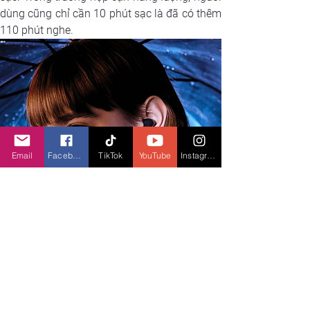
dùng cũng chỉ cần 10 phút sạc là đã có thêm 
110 phút nghe.
Email
Facebook
TikTok
YouTube
Instagram
Redmi Buds 4 Active có giá bán lẻ là 690,000 
đồng và được đặc biệt mở bán tại hệ thống 
Thế Giới Di Động. Từ ngày 11.08 – 27.08, 