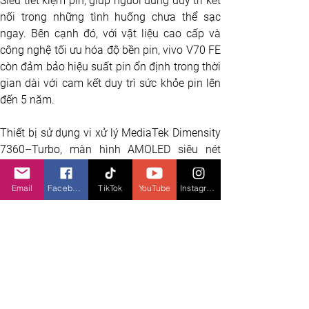
Siêu tiết kiệm pin, giúp người dùng duy trì kết 
nối trong những tình huống chưa thể sạc 
ngay. Bên cạnh đó, với vật liệu cao cấp và 
công nghệ tối ưu hóa độ bền pin, vivo V70 FE 
còn đảm bảo hiệu suất pin ổn định trong thời 
gian dài với cam kết duy trì sức khỏe pin lên 
đến 5 năm. 
Thiết bị sử dụng vi xử lý MediaTek Dimensity 
7360–Turbo, màn hình AMOLED siêu nét 
1.5K và hệ thống loa kép stereo đối xứng, 
mang lại trải nghiệm giải trí và đa nhiệm ổn 
Email
Facebook
TikTok
YouTube
Instagram
định. Máy cũng được trang bị chuẩn kháng 
bụi, kháng nước IP68/IP69, hỗ trợ ghi hình 
trong một số điều kiện ẩm ướt hoặc môi 
trường nước nông phù hợp.