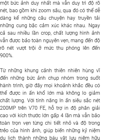
một bức ảnh duy nhất mà vẫn duy trì độ rõ 
nét, bao gồm khi zoom sâu, qua đó có thể dễ 
dàng kể những câu chuyện hay truyền tải 
những cung bậc cảm xúc khác nhau. Ngay 
cả sau nhiều lần crop, chất lượng hình ảnh 
vẫn được bảo toàn nguyên vẹn, mang đến độ 
rõ nét vượt trội ở mức thu phóng lên đến 
900%.
Từ những khung cảnh thiên nhiên hùng vĩ 
đến những bức ảnh chụp nhóm trong suốt 
hành trình, giờ đây mọi khoảnh khắc đều có 
thể được in ấn khổ lớn mà không lo giảm 
chất lượng. Với tính năng In ấn siêu sắc nét 
200MP trên V70 FE, hỗ trợ in độ phân giải 
cao với kích thước lớn gấp 4 lần mà vẫn bảo 
toàn trọn vẹn từng chi tiết nhỏ và độ trong 
trẻo của hình ảnh, giúp biến những kỷ niệm 
du lịch thành những báu vật lưu niệm hữu 