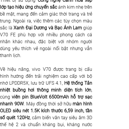
Thiết bị sử dụng 
Công nghệ Cánh hoa xếp 
lớp tạo hiệu ứng chuyển sắc
 ánh kim nhẹ trên 
bề mặt, mang đến cảm giác thời trang và trẻ 
trung. Ngoài ra, việc thêm các tùy chọn màu 
sắc là
 Xanh Đại Dương và Bạc Ánh Lam
 giúp 
V70 FE phù hợp với nhiều phong cách cá 
nhân khác nhau, đặc biệt với nhóm người 
dùng yêu thích vẻ ngoài nổi bật nhưng vẫn 
thanh lịch.
Về hiệu năng, vivo V70 được trang bị cấu 
hình hướng đến trải nghiệm cao cấp với bộ 
nhớ LPDDR5X, lưu trữ UFS 4.1, 
Hệ thống Tản 
nhiệt buồng hơi thông minh diện tích lớn
, 
cùng 
viên pin BlueVolt 6500mAh hỗ trợ sạc 
nhanh 90W
. Máy đồng thời sở hữu 
màn hình 
OLED siêu nét 1.5K kích thước 6,59 inch, tần 
số quét 120Hz
, cảm biến vân tay siêu âm 3D 
thế hệ 2 và chuẩn kháng bụi, kháng nước 