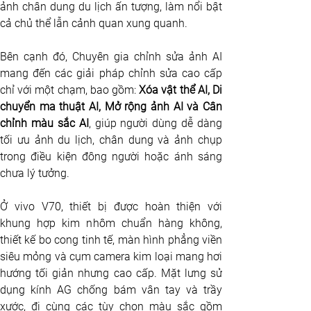
ảnh chân dung du lịch ấn tượng, làm nổi bật 
cả chủ thể lẫn cảnh quan xung quanh. 
Bên cạnh đó, Chuyên gia chỉnh sửa ảnh AI 
mang đến các giải pháp chỉnh sửa cao cấp 
chỉ với một chạm, bao gồm:
 Xóa vật thể AI, Di 
chuyển ma thuật AI, Mở rộng ảnh AI và Cân 
chỉnh màu sắc AI
, giúp người dùng dễ dàng 
tối ưu ảnh du lịch, chân dung và ảnh chụp 
trong điều kiện đông người hoặc ánh sáng 
chưa lý tưởng.
Ở vivo V70, thiết bị được hoàn thiện với 
khung hợp kim nhôm chuẩn hàng không, 
thiết kế bo cong tinh tế, màn hình phẳng viền 
siêu mỏng và cụm camera kim loại mang hơi 
hướng tối giản nhưng cao cấp. Mặt lưng sử 
dụng kính AG chống bám vân tay và trầy 
xước, đi cùng các tùy chọn màu sắc gồm 