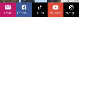
Email
Facebook
TikTok
YouTube
Instagram
ASUS Zenbook 14 OLED (UX3405) được 
trang bị viên pin 75Whrs. Bộ sạc trang bị tiêu 
chuẩn là loại USB Type-C công suất 65W và 
để sạc đầy pin sẽ mất khoảng 2 giờ
Mở ra tương lai của thế hệ máy tính cá nhân tích 
hợp AI
Sự ra đời của CPU Intel Core Ultra đã đánh 
dấu một kỷ nguyên mới của máy tính cá 