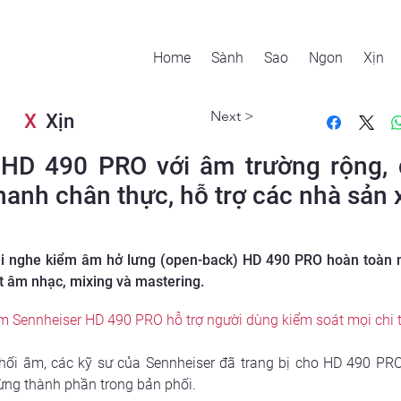
Home
Sành
Sao
Ngon
Xịn
Next >
X
Xịn
HD 490 PRO với âm trường rộng, 
 thanh chân thực, hỗ trợ các nhà sản
ai nghe kiểm âm hở lưng (open-back) HD 490 PRO hoàn toàn m
t âm nhạc, mixing và mastering.
m Sennheiser HD 490 PRO hỗ trợ người dùng kiểm soát mọi chi ti
hối âm, các kỹ sư của Sennheiser đã trang bị cho HD 490 PR
từng thành phần trong bản phối. 