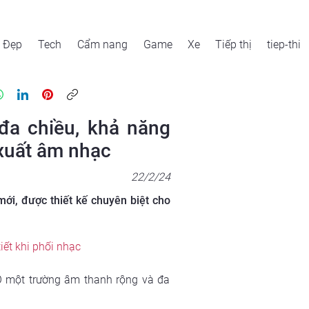
Đẹp
Tech
Cẩm nang
Game
Xe
Tiếp thị
tiep-thi
đa chiều, khả năng
 xuất âm nhạc
22/2/24
ới, được thiết kế chuyên biệt cho
ết khi phối nhạc
O một trường âm thanh rộng và đa 