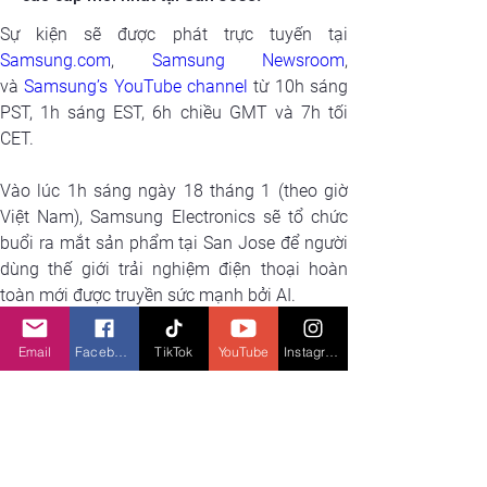
Samsung.com
, 
Samsung Newsroom
, 
và 
Samsung’s YouTube channel
 từ 10h sáng 
PST, 1h sáng EST, 6h chiều GMT và 7h tối 
CET. 
Vào lúc 1h sáng ngày 18 tháng 1 (theo giờ 
Việt Nam), Samsung Electronics sẽ tổ chức 
buổi ra mắt sản phẩm tại San Jose để người 
dùng thế giới trải nghiệm điện thoại hoàn 
toàn mới được truyền sức mạnh bởi AI. 
Email
Facebook
TikTok
YouTube
Instagram
HD
X
em gì tiếp theo