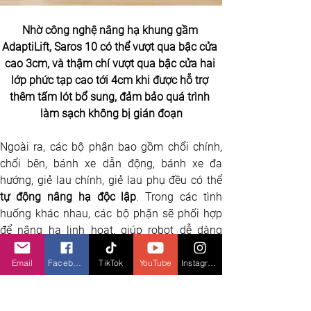
Nhờ công nghệ nâng hạ khung gầm 
AdaptiLift, Saros 10 có thể vượt qua bậc cửa 
cao 3cm, và thậm chí vượt qua bậc cửa hai 
lớp phức tạp cao tới 4cm khi được hỗ trợ 
thêm tấm lót bổ sung, đảm bảo quá trình 
làm sạch không bị gián đoạn
Ngoài ra, các bộ phận bao gồm chổi chính, 
chổi bên, bánh xe dẫn động, bánh xe đa 
tự động nâng hạ độc lập
. Trong các tình 
huống khác nhau, các bộ phận sẽ phối hợp 
để nâng hạ linh hoạt, giúp robot dễ dàng 
thích nghi với mọi môi trường trong nhà, tối 
ưu hóa chiến lược vượt chướng ngại vật khi di 
Email
Facebook
TikTok
YouTube
Instagram
chuyển qua các khu vực phức tạp.