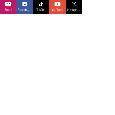
Điều này cũng nhất quán với tinh thần mà 
Email
Facebook
TikTok
YouTube
Instagram
“Công nghệ không chỉ nằm ở sự đổi mới liên 
tục, mà còn ở khả năng hiện diện, sự phổ 
biến với người dùng”
.
Camera của realme Note 50 giúp người dùng 