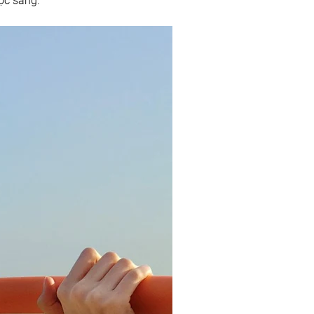
ợc sáng.