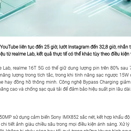
YouTube liên tục đến 25 giờ, lướt Instagram đến 32,8 giờ, nhắn
ệu từ realme Lab, kết quả thực tế có thể khác tùy theo điều kiệ
me Lab, realme 16T 5G có thể giữ dung lượng pin trên 80% sau 
năng lượng trong tích tắc, trong khi tính năng sạc ngược 15W 
e hay đồng hồ thông minh. Công nghệ Bypass Charging giảm nh
nâng cao và chống sạc quá tải để đảm bảo hiệu suất pin lâu dài.
50MP sử dụng cảm biến Sony IMX852 sắc nét, kết hợp khẩu độ F
chi tiết ảnh giàu chiều sâu trong mọi điều kiện ánh sáng. Xử l