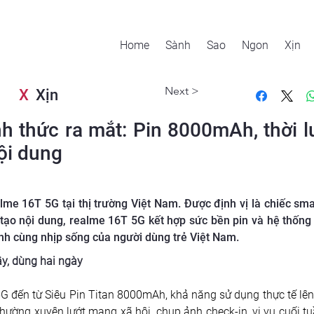
Home
Sành
Sao
Ngon
Xịn
Next >
X
Xịn
h thức ra mắt: Pin 8000mAh, thời l
ội dung
lme 16T 5G tại thị trường Việt Nam. Được định vị là chiếc sm
g tạo nội dung, realme 16T 5G kết hợp sức bền pin và hệ thốn
nh cùng nhịp sống của người dùng trẻ Việt Nam.
y, dùng hai ngày
 đến từ Siêu Pin Titan 8000mAh, khả năng sử dụng thực tế lên đ
thường xuyên lướt mạng xã hội, chụp ảnh check-in, vi vu cuối t