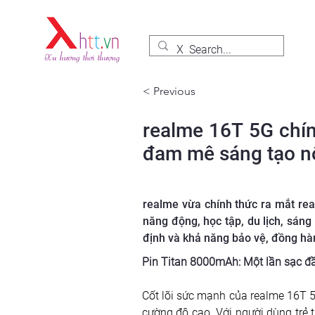
< Previous
realme 16T 5G chín
đam mê sáng tạo n
realme vừa chính thức ra mắt rea
năng động, học tập, du lịch, sán
định và khả năng bảo vệ, đồng hà
Pin Titan 8000mAh: Một lần sạc đầ
Cốt lõi sức mạnh của realme 16T 5G
cường độ cao. Với người dùng trẻ 