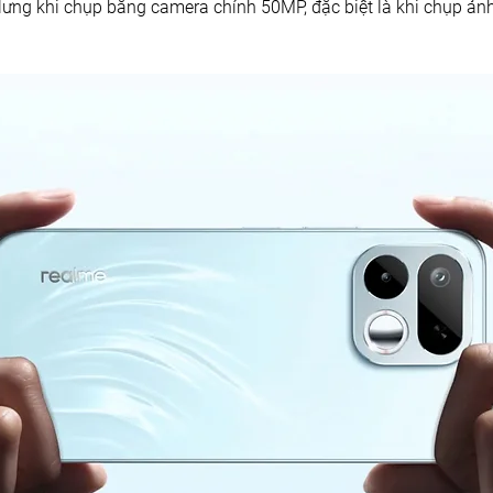
lưng khi chụp bằng camera chính 50MP, đặc biệt là khi chụp ảnh