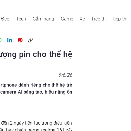
Đẹp
Tech
Cẩm nang
Game
Xe
Tiếp thị
tiep-thi
ượng pin cho thế hệ
5/6/26
artphone dành riêng cho thế hệ trẻ
g camera AI sáng tạo, hiệu năng ổn
ến 2 ngày liên tục trong điều kiện 
uần hay chiến game, realme 16T 5G 