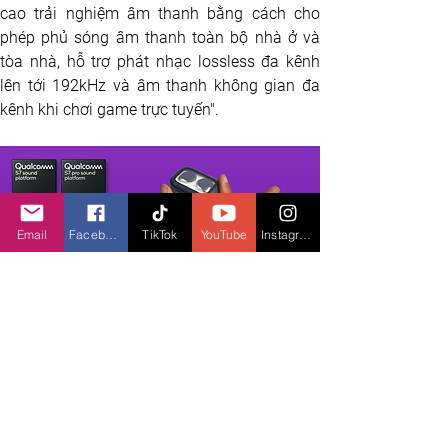
cao trải nghiệm âm thanh bằng cách cho 
phép phủ sóng âm thanh toàn bộ nhà ở và 
tòa nhà, hỗ trợ phát nhạc lossless đa kênh 
lên tới 192kHz và âm thanh không gian đa 
kênh khi chơi game trực tuyến".
Email
Facebook
TikTok
YouTube
Instagram
Theo 
Báo cáo State of Sound
 mới nhất, trải 
nghiệm âm thanh đẳng cấp là một trong 
những tiêu chí quan trọng. 73% số người 
được khảo sát cho rằng: "Tôi muốn chất 