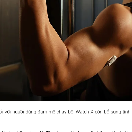
 Đối với người dùng đam mê chạy bộ, Watch X còn bổ sung tính