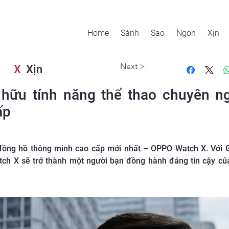
Home
Sành
Sao
Ngon
Xịn
Next >
X
Xịn
ữu tính năng thể thao chuyên ngh
ấp
đồng hồ thông minh cao cấp mới nhất – OPPO Watch X. Với G
atch X sẽ trở thành một người bạn đồng hành đáng tin cậy c