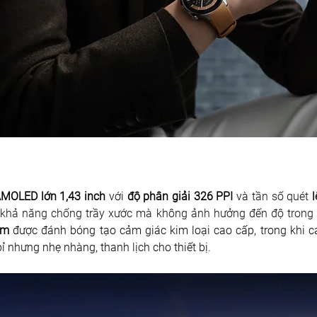
MOLED lớn 1,43 inch
 với 
độ phân giải 326 PPI
 và 
tần số quét 
 khả năng chống trầy xước mà không ảnh hưởng đến độ trong 
mm
 được đánh bóng tạo cảm giác kim loại cao cấp, trong khi cá
ỉ nhưng nhẹ nhàng, thanh lịch cho thiết bị.