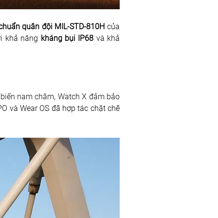
 chuẩn quân đội MIL-STD-810H
 của 
ới khả năng 
kháng bụi IP68
 và khả 
m biến nam châm, Watch X đảm bảo 
O và Wear OS đã hợp tác chặt chẽ 