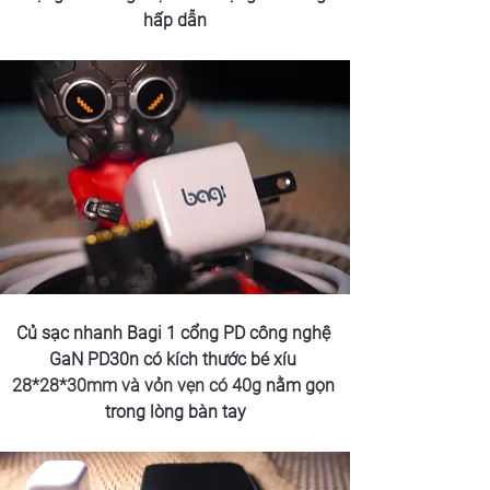
hấp dẫn
Củ sạc
nhanh Bagi 1 cổng PD công nghệ 
GaN PD30n có
 kích thước bé xíu 
28*28*30mm và vỏn vẹn có 40g
 nằm gọn 
trong lòng bàn tay