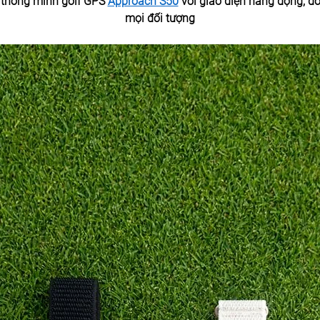
 thông minh golf GPS 
Approach S50
 với giao diện năng động, đ
mọi đối tượng