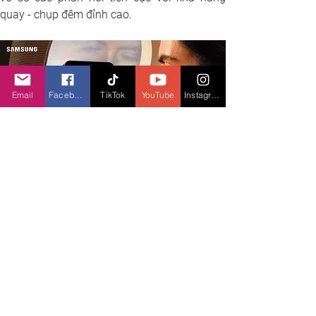
quay - chụp đêm đỉnh cao.
Email
Facebook
TikTok
YouTube
Instagram
Không những thế, nhiều người dùng đã tỏ ra 
thích thú khi sử dụng Trợ lý chỉnh ảnh chuyên 
nghiệp ngay trên những bức ảnh mới chụp, 
thu được kết quả đáng kinh ngạc.