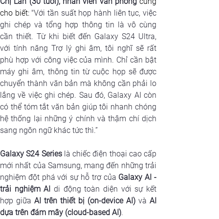
Chị Lan (30 tuổi), nhân viên văn phòng 
cũng 
cho biết: 
"Với tần suất họp hành liên tục, việc 
ghi chép và tổng hợp thông tin là vô cùng 
cần thiết. Từ khi biết đến Galaxy S24 Ultra, 
với tính năng Trợ lý ghi âm, tôi nghĩ sẽ rất 
phù hợp với công việc của mình. Chỉ cần bật 
máy ghi âm, thông tin từ cuộc họp sẽ được 
chuyển thành văn bản mà không cần phải lo 
lắng về việc ghi chép. Sau đó, Galaxy AI còn 
có thể tóm tắt văn bản giúp tôi nhanh chóng 
hệ thống lại những ý chính và thậm chí dịch 
sang ngôn ngữ khác tức thì.”
Galaxy S24 Series
 là chiếc điện thoại cao cấp 
mới nhất của Samsung, mang đến những trải 
nghiệm đột phá với sự hỗ trợ của 
Galaxy AI - 
trải nghiệm AI 
di động toàn diện với sự kết 
hợp giữa 
AI trên thiết bị (on-device AI)
 và 
AI 
dựa trên đám mây (cloud-based AI)
. 