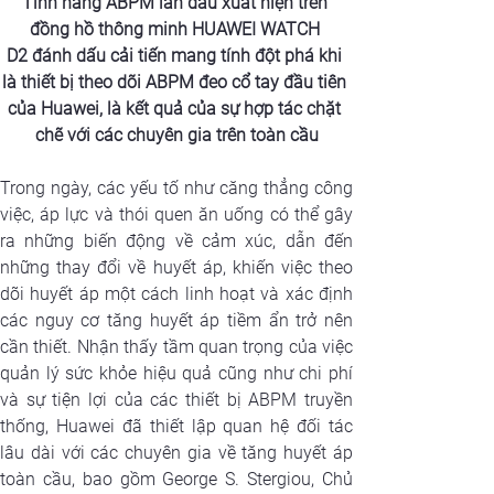
Tính năng ABPM lần đầu xuất hiện trên 
đồng hồ thông minh HUAWEI WATCH 
D2
 đánh dấu cải tiến mang tính đột phá khi 
là thiết bị theo dõi 
ABPM 
đeo cổ tay đầu tiên 
của Huawei, là kết quả của sự hợp tác chặt 
chẽ với các chuyên gia trên toàn cầu
Trong ngày, các yếu tố như căng thẳng công 
việc, áp lực và thói quen ăn uống có thể gây 
ra những biến động về cảm xúc, dẫn đến 
những thay đổi về huyết áp, khiến việc theo 
dõi huyết áp một cách linh hoạt và xác định 
các nguy cơ tăng huyết áp tiềm ẩn trở nên 
cần thiết. Nhận thấy tầm quan trọng của việc 
quản lý sức khỏe hiệu quả cũng như chi phí 
và sự tiện lợi của các thiết bị ABPM truyền 
thống, Huawei đã thiết lập quan hệ đối tác 
lâu dài với các chuyên gia về tăng huyết áp 
toàn cầu, bao gồm George S. Stergiou, Chủ 