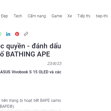
Đẹp
Tech
Cẩm nang
Game
Xe
Tiếp thị
tiep-thi
c quyền - đánh dấu
 phố BATHING APE
23/8/23
ên ASUS Vivobook S 15 OLED và các
iên trang bị hoạt tiết BAPE camo 
 (BAPE®).