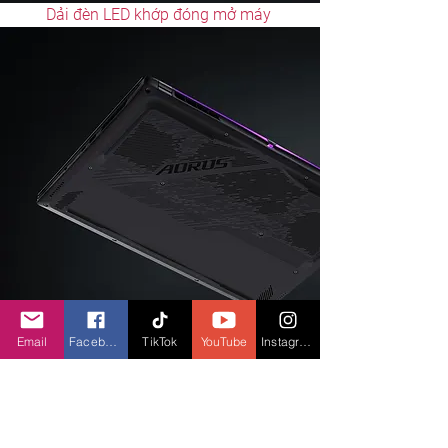
Dải đèn LED khớp đóng mở máy 
Email
Facebook
TikTok
YouTube
Instagram
Đế
 tản nhiệt WINDFORCE Infinity tiên tiến 
nhất