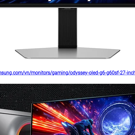
msung.com/vn/monitors/gaming/odyssey-oled-g6-g60sf-27-inch