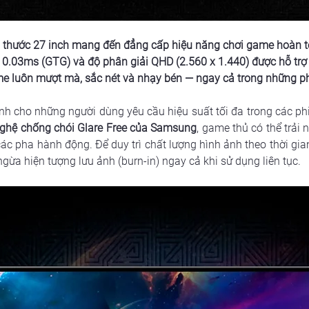
 thước 27 inch mang đến đẳng cấp hiệu năng chơi game hoàn to
 0.03ms (GTG) và độ phân giải QHD (2.560 x 1.440) được hỗ tr
me luôn mượt mà, sắc nét và nhạy bén — ngay cả trong những p
h cho những người dùng yêu cầu hiệu suất tối đa trong các ph
 nghệ chống chói Glare Free của Samsung
, game thủ có thể trải
các pha hành động. Để duy trì chất lượng hình ảnh theo thời gia
gừa hiện tượng lưu ảnh (burn-in) ngay cả khi sử dụng liên tục.