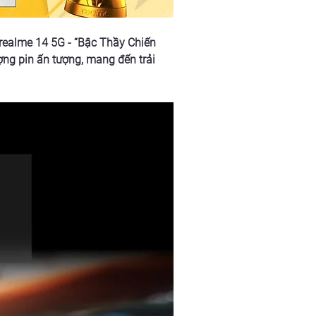
 – realme 14 5G - “Bậc Thầy Chiến 
ng pin ấn tượng, mang đến trải 