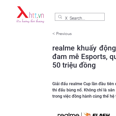
< Previous
realme khuấy động
đam mê Esports, quy
50 triệu đồng
Giải đấu realme Cup lần đầu tiên c
thi đấu bùng nổ. Không chỉ là sân
trong việc đồng hành cùng thế hệ