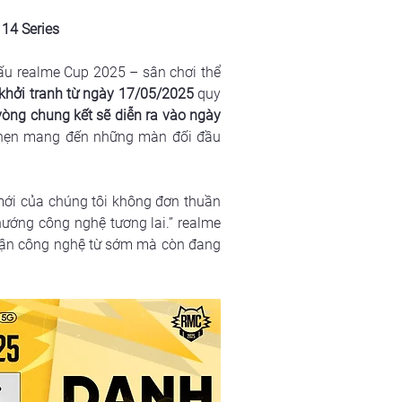
 14 Series
ấu realme Cup 2025 – sân chơi thể 
khởi tranh từ ngày 17/05/2025 
quy 
vòng chung kết sẽ diễn ra vào ngày 
 hẹn mang đến những màn đối đầu 
mới của chúng tôi không đơn thuần 
hướng công nghệ tương lai.” realme 
p cận công nghệ từ sớm mà còn đang 