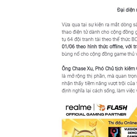
Đại diện 
Vừa qua tại sự kiện ra mắt dòng s
thao điện tử dành cho cộng đồng g
tụ 64 đội tranh tài theo thể thức BO
01/06 theo hình thức offline, với 
bùng nổ cho cộng đồng game thủ và
Ông Chase Xu, Phó Chủ tịch kiêm 
là mở rộng thị phần, mà quan trọng
nhận thấy tiềm năng vượt trội của 
định nghĩa lại cách sống, làm việc và