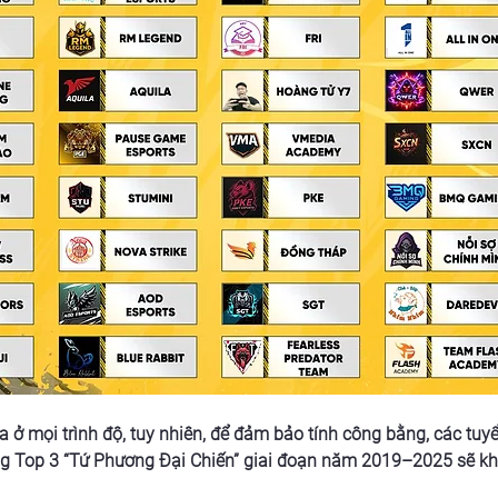
 ở mọi trình độ, tuy nhiên, để đảm bảo tính công bằng, các tu
 Top 3 “Tứ Phương Đại Chiến” giai đoạn năm 2019–2025 sẽ kh