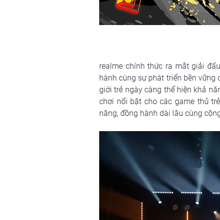
realme chính thức ra mắt giải đấ
hành cùng sự phát triển bền vững 
giới trẻ ngày càng thể hiện khả nă
chơi nổi bật cho các game thủ trẻ
năng, đồng hành dài lâu cùng cộng đ