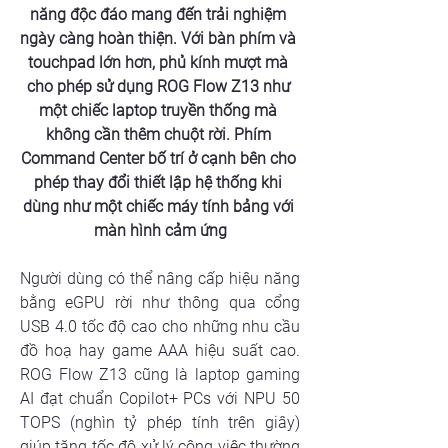
năng độc đáo mang đến trải nghiệm 
ngày càng hoàn thiện. Với bàn phím và 
touchpad lớn hơn, phủ kính mượt mà 
cho phép sử dụng ROG Flow Z13 như 
một chiếc laptop truyền thống mà 
không cần thêm chuột rời. Phím 
Command Center bố trí ở cạnh bên cho 
phép thay đổi thiết lập hệ thống khi 
dùng như một chiếc máy tính bảng với 
màn hình cảm ứng
Người dùng có thể nâng cấp hiệu năng 
bằng eGPU rời như thông qua cổng 
USB 4.0 tốc độ cao cho những nhu cầu 
đồ hoạ hay game AAA hiệu suất cao. 
ROG Flow Z13 cũng là laptop gaming 
AI đạt chuẩn Copilot+ PCs với NPU 50 
TOPS (nghìn tỷ phép tính trên giây) 
giúp tăng tốc độ xử lý công việc thường 