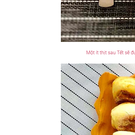
Một ít thịt sau Tết sẽ