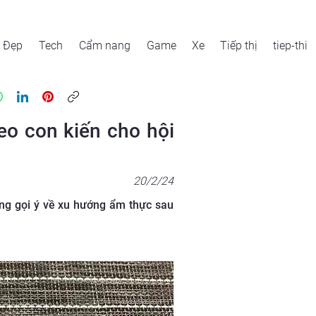
Đẹp
Tech
Cẩm nang
Game
Xe
Tiếp thị
tiep-thi
eo con kiến cho hội
20/2/24
ng gọi ý về xu hướng ẩm thực sau