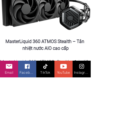
MasterLiquid 360 ATMOS Stealth – Tản 
nhiệt nước AIO cao cấp
MasterLiquid 360 ATMOS Stealth đại diện 
cho bước tiến mới của Cooler Master trong 
Email
Facebook
TikTok
YouTube
Instagram
công nghệ tản nhiệt chất lỏng AIO. Sở hữu 
thiết kế hiện đại, bơm hai buồng cải tiến và đi 
kèm 3 quạt Mobius 120 Black vận hành êm 
ái, sản phẩm giúp đơn giản hóa quá trình lắp 
đặt và mang lại hiệu suất làm mát vượt trội – 
hướng tới trải nghiệm tối ưu cho người dùng 
yêu cầu hiệu năng cao, thẩm mỹ tối giản và 
tinh tế.