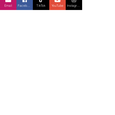
Email
Facebook
TikTok
YouTube
Instagram
Điều khiển dễ dàng, cá nhân hóa trải nghiệm
XIO mang đến trải nghiệm sử dụng trực quan 
với nhiều tùy chọn điều khiển: ngay trên bề 
mặt sản phẩm, qua
 remote hoặc ứng dụng 
KEF Connect
. Người dùng có thể tinh chỉnh 
âm thanh theo không gian và sở thích cá 
nhân nhờ EQ hai chế độ: Cơ bản (Normal) và 
Chuyên sâu (Expert).
Một số preset đáng chú ý bao gồm:
Chế độ Dialogue
 – tăng cường độ rõ và 