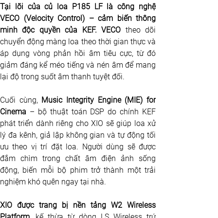
Tại lõi của củ loa P185 LF là công nghệ 
VECO (Velocity Control) – cảm biến thông 
minh độc quyền của KEF. VECO
 theo dõi 
chuyển động màng loa theo thời gian thực và 
áp dụng vòng phản hồi âm tiêu cực, từ đó 
giảm đáng kể méo tiếng và nén âm để mang 
lại độ trong suốt âm thanh tuyệt đối.
Cuối cùng, 
Music Integrity Engine (MIE) for 
Cinema
 – bộ thuật toán DSP do chính KEF 
phát triển dành riêng cho XIO sẽ giúp loa xử 
lý đa kênh, giả lập không gian và tự động tối 
ưu theo vị trí đặt loa. Người dùng sẽ được 
đắm chìm trong chất âm điện ảnh sống 
động, biến mỗi bộ phim trở thành một trải 
nghiệm khó quên ngay tại nhà.
XIO được trang bị nền tảng W2 Wireless 
Platform
, kế thừa từ dòng LS Wireless trứ 