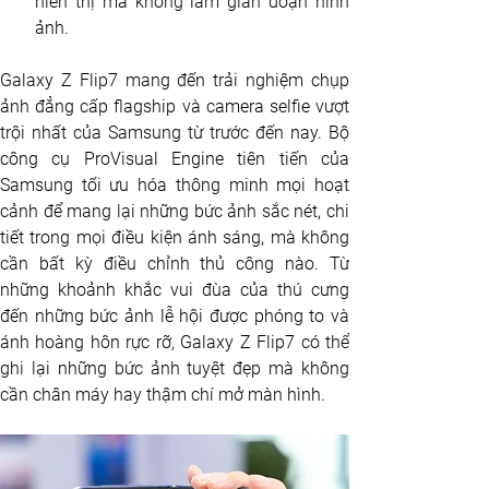
hiển thị mà không làm gián đoạn hình 
ảnh.
Galaxy Z Flip7 mang đến trải nghiệm chụp 
ảnh đẳng cấp flagship và camera selfie vượt 
trội nhất của Samsung từ trước đến nay. Bộ 
công cụ ProVisual Engine tiên tiến của 
Samsung tối ưu hóa thông minh mọi hoạt 
cảnh để mang lại những bức ảnh sắc nét, chi 
tiết trong mọi điều kiện ánh sáng, mà không 
cần bất kỳ điều chỉnh thủ công nào. Từ 
những khoảnh khắc vui đùa của thú cưng 
đến những bức ảnh lễ hội được phóng to và 
ánh hoàng hôn rực rỡ, Galaxy Z Flip7 có thể 
ghi lại những bức ảnh tuyệt đẹp mà không 
cần chân máy hay thậm chí mở màn hình.