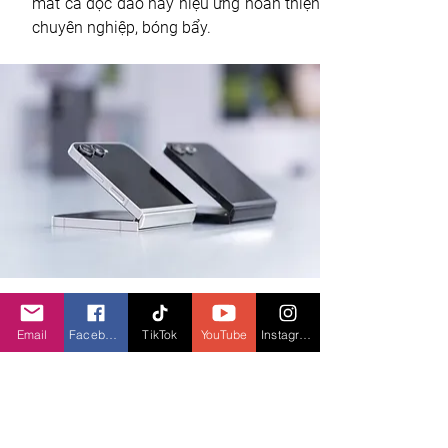
mắt cá độc đáo hay hiệu ứng hoàn thiện 
chuyên nghiệp, bóng bẩy.
Samsung Galaxy Z Flip7 FE
Email
Facebook
TikTok
YouTube
Instagram
Nhằm mang đến trải nghiệm gập mở tiếp cận 
nhiều người dùng hơn nữa, Samsung chính 
thức ra mắt Galaxy Z Flip7 FE. Nhỏ gọn khi 
gập lại và vượt trội khi mở ra, Galaxy Z Flip7 