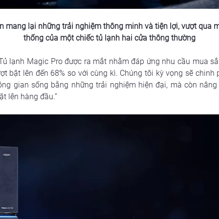
mang lại những trải nghiệm thông minh và tiện lợi, vượt qua mọ
thống của một chiếc tủ lạnh hai cửa thông thường
Tủ lạnh Magic Pro được ra mắt nhằm đáp ứng nhu cầu mua sắm
ợt bật lên đến 68% so với cùng kì. Chúng tôi kỳ vọng sẽ chinh 
ng gian sống bằng những trải nghiệm hiện đại, mà còn nâng c
ặt lên hàng đầu.”