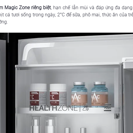
m Magic Zone riêng biệt
, hạn chế lẫn mùi và đáp ứng đa dạng
 thịt cá tươi sống trong ngày, 2°C để sữa, phô mai, thức ăn của tr
ỡng.