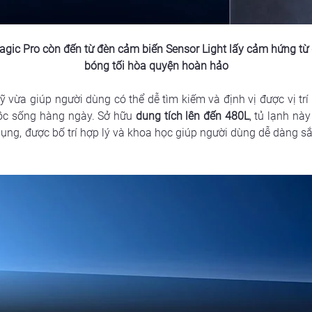
agic Pro còn đến từ 
đèn cảm biến Sensor Light
 lấy cảm hứng từ 
bóng tối hòa quyện hoàn hảo
 vừa giúp người dùng có thể dễ tìm kiếm và định vị được vị trí t
uộc sống hàng ngày. Sở hữu 
dung tích lên đến 480L
, tủ lạnh nà
ụng, được bố trí hợp lý và khoa học giúp người dùng dễ dàng s