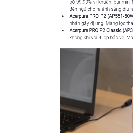
bỏ 99.99% vi khuẩn, bụi mịn 1
đèn ngủ cho ra ánh sáng dịu 
Acerpure PRO P2 (AP551-50
nhân gây dị ứng. Màng lọc tha
Acerpure PRO P2 Classic (AP
không khí với 4 lớp bảo vệ. M