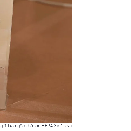
ng 1 bao gồm bộ lọc HEPA 3in1 loại 