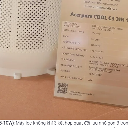
33-10W)
: Máy lọc không khí 3 kết hợp quạt đối lưu nhỏ gọn 3 tro