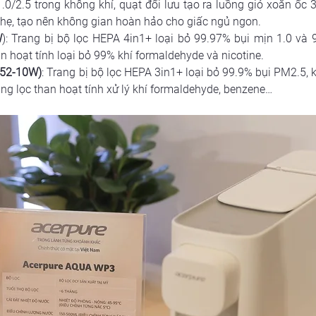
.0/2.5 trong không khí, quạt đối lưu tạo ra luồng gió xoắn ốc
nhẹ, tạo nên không gian hoàn hảo cho giấc ngủ ngon.
W
): Trang bị bộ lọc HEPA 4in1+ loại bỏ 99.97% bụi mịn 1.0 và 
n hoạt tính loại bỏ 99% khí formaldehyde và nicotine.
352-10W)
: Trang bị bộ lọc HEPA 3in1+ loại bỏ 99.9% bụi PM2.5, k
àng lọc than hoạt tính xử lý khí formaldehyde, benzene…