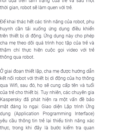
hồi dựa trên tâm trạng của trẻ và sau một 
thời gian, robot sẽ làm quen với trẻ. 
Để khai thác hết các tính năng của robot, phụ 
huynh cần tải xuống ứng dụng điều khiển 
trên thiết bị di động. Ứng dụng này cho phép 
cha mẹ theo dõi quá trình học tập của trẻ và 
thậm chí thực hiện cuộc gọi video với trẻ 
thông qua robot.
Ở giai đoạn thiết lập, cha mẹ được hướng dẫn 
kết nối robot với thiết bị di động của họ thông 
qua Wifi, sau đó, họ sẽ cung cấp tên và tuổi 
của trẻ cho thiết bị. Tuy nhiên, các chuyên gia 
Kaspersky đã phát hiện ra một vấn đề bảo 
mật đáng lo ngại: Giao diện Lập trình Ứng 
dụng (Application Programming Interface) 
yêu cầu thông tin trẻ lại thiếu tính năng xác 
thực,
 trong khi
 đây là bước kiểm tra quan 