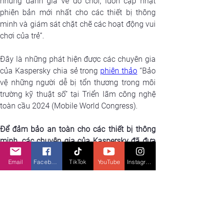
những đánh giá về đồ chơi, luôn cập nhật 
phiên bản mới nhất cho các thiết bị thông 
minh và giám sát chặt chẽ các hoạt động vui 
chơi của trẻ”.
Đây là những phát hiện được các chuyên gia 
của Kaspersky chia sẻ trong 
phiên thảo
 “Bảo 
vệ những người dễ bị tổn thương trong môi 
trường kỹ thuật số” tại Triển lãm công nghệ 
toàn cầu 2024 (Mobile World Congress). 
Để đảm bảo an toàn cho các thiết bị thông 
minh, các chuyên gia của Kaspersky đã đưa 
ra những lời khuyên sau:
Email
Facebook
TikTok
YouTube
Instagram
Thường xuyên cập nhật thiết bị công 
nghệ:
 Cập nhật phần mềm được lặp trình 
trên phần cứng của thiết bị điện tử 
(firmware) và phần mềm (software) cho 