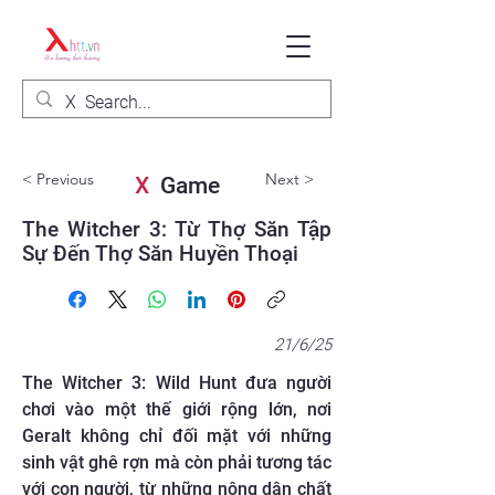
< Previous
Next >
X
Game
The Witcher 3: Từ Thợ Săn Tập
Sự Đến Thợ Săn Huyền Thoại
21/6/25
The Witcher 3: Wild Hunt đưa người
chơi vào một thế giới rộng lớn, nơi
Geralt không chỉ đối mặt với những
sinh vật ghê rợn mà còn phải tương tác
với con người, từ những nông dân chất