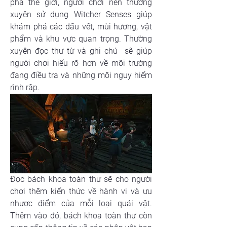
phá thế giới, người chơi nên thường 
xuyên sử dụng Witcher Senses giúp 
khám phá các dấu vết, mùi hương, vật 
phẩm và khu vực quan trọng. Thường 
xuyên đọc thư từ và ghi chú  sẽ giúp 
người chơi hiểu rõ hơn về môi trường 
đang điều tra và những môi nguy hiểm 
rình rập.
Đọc bách khoa toàn thư sẽ cho người 
chơi thêm kiến thức về hành vi và ưu 
nhược điểm của mỗi loại quái vật. 
Thêm vào đó, bách khoa toàn thư còn 