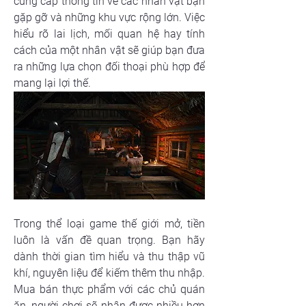
cung cấp thông tin về các nhân vật bạn 
gặp gỡ và những khu vực rộng lớn. Việc 
hiểu rõ lai lịch, mối quan hệ hay tính 
cách của một nhân vật sẽ giúp bạn đưa 
ra những lựa chọn đối thoại phù hợp để 
mang lại lợi thế.
Trong thể loại game thế giới mở, tiền 
luôn là vấn đề quan trọng. Bạn hãy 
dành thời gian tìm hiểu và thu thập vũ 
khí, nguyên liệu để kiếm thêm thu nhập. 
Mua bán thực phẩm với các chủ quán 
ăn, người chơi sẽ nhận được nhiều hơn 