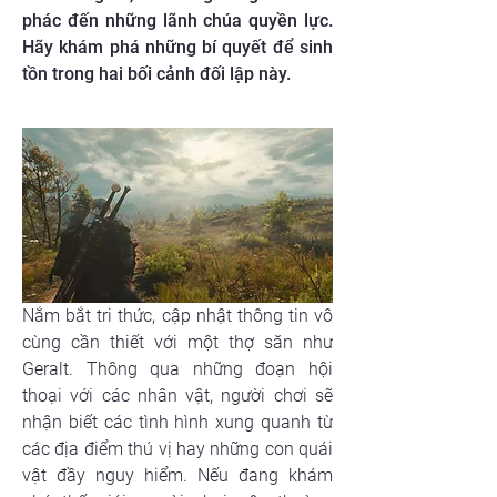
phác đến những lãnh chúa quyền lực.
Hãy khám phá những bí quyết để sinh
tồn trong hai bối cảnh đối lập này.
Nắm bắt tri thức, cập nhật thông tin vô 
cùng cần thiết với một thợ săn như 
Geralt. Thông qua những đoạn hội 
thoại với các nhân vật, người chơi sẽ 
nhận biết các tình hình xung quanh từ 
các địa điểm thú vị hay những con quái 
vật đầy nguy hiểm. Nếu đang khám 