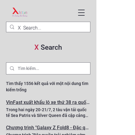
X
Search
Tìm thấy 1556 kết quả với một nội dung tìm
kiếm trống
VinFast xuất khẩu lô xe thứ 38 ra quốc tế
Trong hai ngày 20-21/7, 2 tàu vận tải quốc
tế Sea Patris và Silver Queen đã cập cảng
Hải Phòng, đưa hơn 5.000 xe ô tô điện
VinFast tới các thị trường châu Âu và khu
Chương trình "Galaxy Z Fold8 - Đặc quyền trải nghiệm sớm", mang đến cơ hội sở hữu thiết bị Galaxy Z mới tại Việt Nam
vực. Đây là chuyến tàu chuyên dụng thứ 37