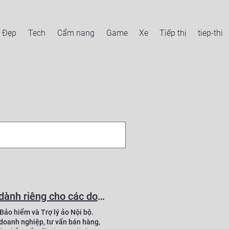
Đẹp
Tech
Cẩm nang
Game
Xe
Tiếp thị
tiep-thi
VinBigdata ra mắt ViFi, giải pháp AI tạo sinh toàn diện dành riêng cho các doanh nghiệp trong lĩnh vực Ngân hàng, Tài chính, Bảo hiểm
 Bảo hiểm và Trợ lý ảo Nội bộ.
g doanh nghiệp, tư vấn bán hàng,