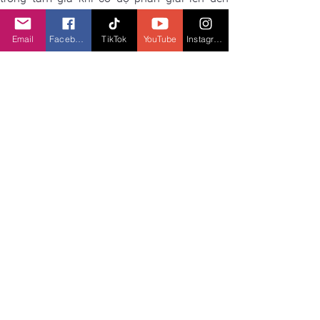
50MP và nhiều bộ lọc mới, cải thiện độ rõ nét, 
giữ độ chi tiết ảnh ở mức cao khi chụp những 
Email
Facebook
TikTok
YouTube
Instagram
chủ thể phức tạp như tòa nhà hay phong 
cảnh cũng như khả năng chụp đêm tốt nhờ 
xử lý và tăng cường độ sáng.
Chất ảnh tươi sáng, chi tiết rõ ràng là ưu 