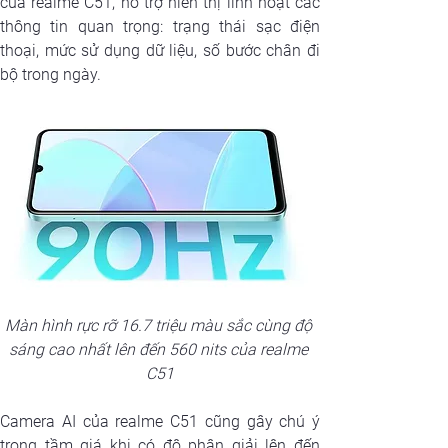
của realme C51, hỗ trợ hiển thị linh hoạt các 
thông tin quan trọng: trạng thái sạc điện 
thoại, mức sử dụng dữ liệu, số bước chân đi 
bộ trong ngày.
Màn hình rực rỡ 16.7 triệu màu sắc cùng độ 
sáng cao nhất lên đến 560 nits của realme 
C51
Camera AI của realme C51 cũng gây chú ý 
trong tầm giá khi có độ phân giải lên đến 