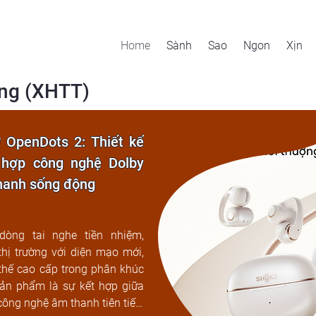
Home
Sành
Sao
Ngon
Xịn
ợng (XHTT)
OpenDots 2: Thiết kế 
h hợp công nghệ Dolby 
thanh sống động
òng tai nghe tiền nhiệm, 
hị trường với diện mạo mới, 
 thế cao cấp trong phân khúc 
Sản phẩm là sự kết hợp giữa 
công nghệ âm thanh tiên tiến, 