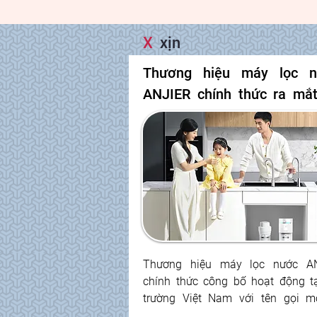
X
xịn
Thương hiệu máy lọc n
ANJIER chính thức ra mắt 
Việt Nam, mang công nghệ  
nước chuẩn quốc tế đến 
đình Việt
Thương hiệu máy lọc nước AN
chính thức công bố hoạt động tại
trường Việt Nam với tên gọi mớ
ANJIER. Được thành lập từ năm 1