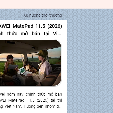
bỉ bậc nhất thế giới, một bên là 
g định nghĩa lại chuẩn mực sống 
 về AI và hệ sinh thái nhà thông 
Xu hướng thời thượng
WEI MatePad 11.5 (2026) 
nh thức mở bán tại Việt 
: Hiệu suất chuẩn PC với 
 Office tích hợp AI, màn 
h 2.5K 120Hz, mỏng nhẹ 
g hệ sinh thái ứng dụng 
c vụ học tập, sáng tạo
ei hôm nay chính thức mở bán 
EI MatePad 11.5 (2026) tại thị 
ng Việt Nam. Hướng đến nhóm đối 
g người dùng trẻ, học sinh và sinh 