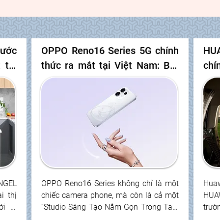
khát vọng chiến thắng bền 
thương hiệu công nghệ đan
cao cấp bằng những đột phá
minh.
ước 
OPPO Reno16 Series 5G chính 
HUA
tại 
thức ra mắt tại Việt Nam: Bật 
chí
lọc 
chất riêng cùng Thiết kế Hành 
Nam
gia 
Tinh 3D, tự tin sáng tạo với 
WPS
“Chuyên Gia Săn Ảnh Thời 
hìn
Thượng”
cùn
phụ
GEL 
OPPO Reno16 Series không chỉ là một 
Huaw
 thị 
chiếc camera phone, mà còn là cả một 
HUAW
i là 
“Studio Sáng Tạo Nằm Gọn Trong Tay” 
trườ
987, 
dành cho giới trẻ thỏa sức sáng tạo và 
tượn