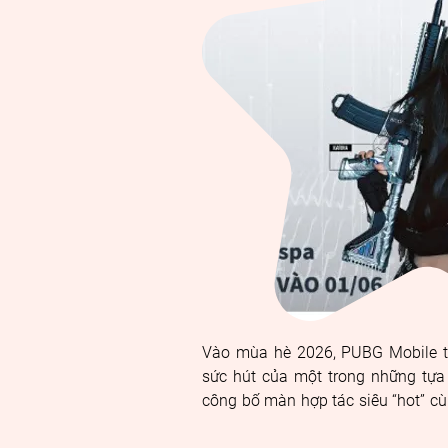
thực
tế
rõ
rệt
hơn
trong
công
việc
hàng
ngày.
Vào mùa hè 2026, PUBG Mobile tiế
sức hút của một trong những tựa 
công bố màn hợp tác siêu “hot” c
âm nhạc thế hệ trẻ của Hàn Quốc th