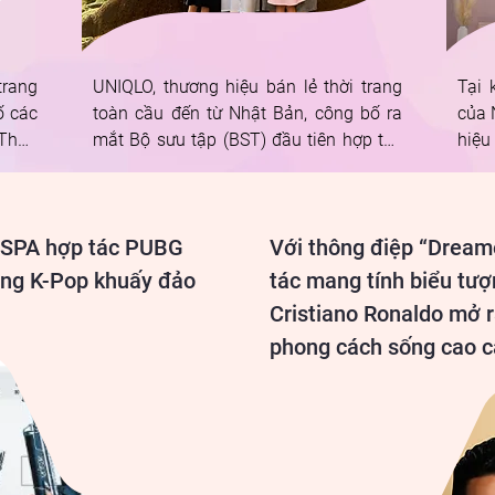
rang 
UNIQLO, thương hiệu bán lẻ thời trang 
Tại 
 các 
toàn cầu đến từ Nhật Bản, công bố ra 
của 
Thun 
mắt Bộ sưu tập (BST) đầu tiên hợp tác 
hiệu
 bán 
cùng Nhà thiết kế (NTK) người Đan 
Hình
 năm 
Mạch Cecilie Bahnsen. Đây là thương 
tổ c
ưởng 
hiệu đang nhận được sự chú ý trên toàn 
Mới 
ESPA hợp tác PUBG
Với thông điệp “Dream
n 10 
cầu bởi phong cách lãng mạn, nữ tính 
Live
trên 
độc đáo, nơi thời trang nữ được nhìn 
Sống
óng K-Pop khuấy đảo
tác mang tính biểu tư
háng 
nhận qua lăng kính hiện đại cùng vẻ 
thiệ
Cristiano Ronaldo mở 
n bộ 
đẹp vượt thời gian, hiện diện trong từng 
hành
phong cách sống cao 
được 
trang phục thường nhật.
đầu 
iện 
quyề
loạt
đáng