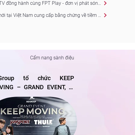
Samsung AI TV đồng hành cùng FPT Play - đơn vị phát sóng trực tiếp ASEAN HYUNDAI CUP 2026, mang đến nhiều ưu đãi hấp dẫn cho mùa bóng đá lớn
Nghiên cứu mới tại Việt Nam cung cấp bằng chứng về tiềm năng của hệ thống chống bó cứng phanh (ABS) trong nâng cao an toàn giao thông cho người đi xe mô tô
Cẩm nang sành điệu
Group tổ chức KEEP 
ING – GRAND EVENT, ra 
 Jansport và Thule,  cột 
 quan trọng trong chiến 
c phát triển hệ sinh thái 
estyle Ecosystem cho người 
g Việt