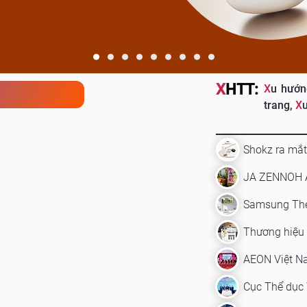
c nét và sống động.
X
HTT:
X
u hướn
trang,
X