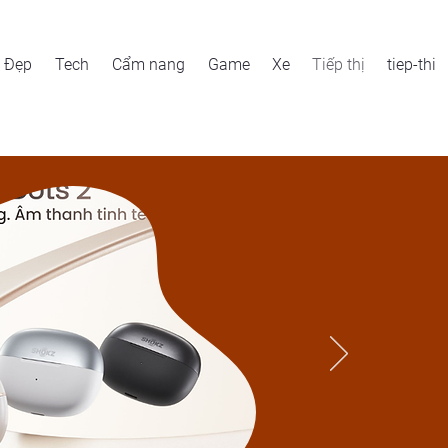
Đẹp
Tech
Cẩm nang
Game
Xe
Tiếp thị
tiep-thi