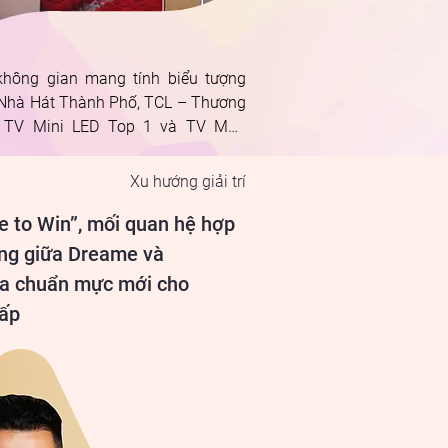
không gian mang tính biểu tượng 
Nhà Hát Thành Phố, TCL – Thương 
 TV Mini LED Top 1 và TV Màn 
 Lớn Top 1 toàn cầu – chính thức 
hức Sự kiện Trải nghiệm Sản phẩm 
Xu hướng giải trí
2026. Với thông điệp “Lead in Tech, 
e to Win”, mối quan hệ hợp
 in Style – Dẫn đầu công nghệ, 
 đỉnh phong cách”, sự kiện giới 
ợng giữa Dreame và
u chủ đề “See the Unseen – Khai mở 
ra chuẩn mực mới cho
 trình giác quan”, đánh dấu lần 
cấp
tiên thế hệ TV SQD-Mini LED độc 
n ra mắt tại Việt Nam, bên cạnh 
 sản phẩm gia dụng thông minh 
 chú ý khác của TCL.