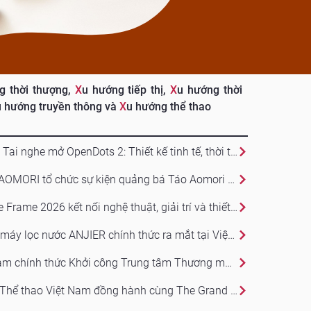
g thời thượng,
X
u hướng tiếp thị,
X
u hướng thời
u hướng truyền thông và
X
u hướng thể thao
Shokz ra mắt Tai nghe mở OpenDots 2: Thiết kế tinh tế, thời thượng, Tích hợp công nghệ Dolby Audio cho trải nghiệm âm thanh sống động
JA ZENNOH AOMORI tổ chức sự kiện quảng bá Táo Aomori tại AEON MALL Tân Phú Celadon thu hút đông đảo khách mua sắm trong không khí sôi động cận Tết Nguyên đán
Samsung The Frame 2026 kết nối nghệ thuật, giải trí và thiết kế trong một màn hình
Thương hiệu máy lọc nước ANJIER chính thức ra mắt tại Việt Nam, mang công nghệ lọc nước chuẩn quốc tế đến gia đình Việt
AEON Việt Nam chính thức Khởi công Trung tâm Thương mại AEON Phủ Lý
Cục Thể dục Thể thao Việt Nam đồng hành cùng The Grand Esports, thúc đẩy thể thao điện tử chuyên nghiệp