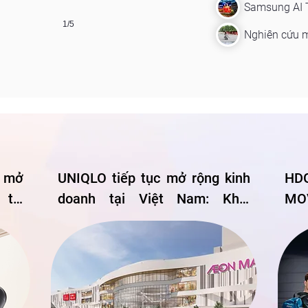
1/5
 mở 
UNIQLO tiếp tục mở rộng kinh 
HD
tế, 
doanh tại Việt Nam: Khai 
MOV
ông 
trương 2 Cửa hàng mới tại 
mắt
rải 
Thanh Hóa và Hạ Long vào 
mốc
g
mùa Thu Đông 2026
lượ
Lif
dùn