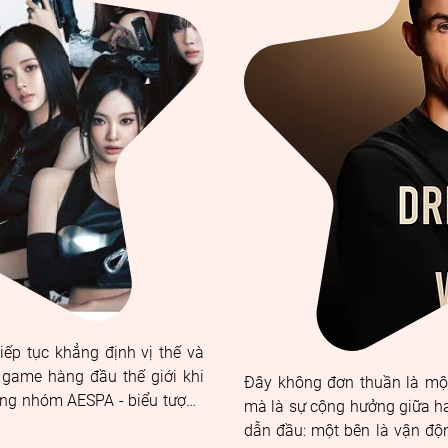
p tục khẳng định vị thế và 
game hàng đầu thế giới khi 
Đây không đơn thuần là một
ùng nhóm AESPA - biểu tượng 
mà là sự cộng hưởng giữa hai 
ời điểm hiện tại.
dẫn đầu: một bên là vận động